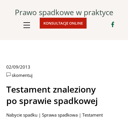
Skip
Prawo spadkowe w praktyce
to
content
KONSULTACJE ONLINE
Menu
02
/
09
/
2013
skomentuj
Testament znaleziony
po sprawie spadkowej
Nabycie spadku
|
Sprawa spadkowa
|
Testament