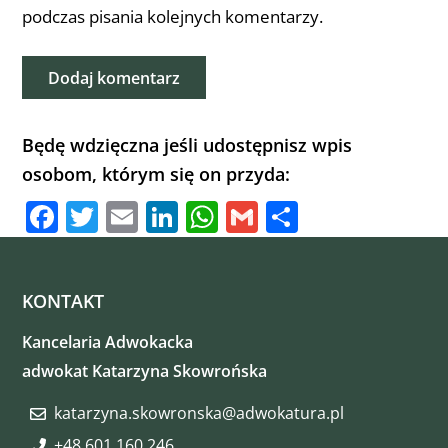
podczas pisania kolejnych komentarzy.
Będę wdzięczna jeśli udostępnisz wpis
osobom, którym się on przyda:
F
T
E
Li
W
G
S
a
w
m
n
h
m
h
c
itt
ai
k
at
ai
ar
KONTAKT
e
er
l
e
s
l
e
b
dI
A
Kancelaria Adwokacka
o
n
p
adwokat Katarzyna Skowrońska
o
p
katarzyna.skowronska@adwokatura.pl
k
+48 601 160 246